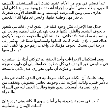
تبدأ قصتي في يومٍ من الأيام عندما ذهبتُ إلى المستشفى للكشف
الطبي، وطلب مني الطبيب إجراء أشعة تلفزيونية. ومن هنا كان أول
تعارف بيني وبين الممرضة فهميمة، ومنذ اللحظة الأولى شعرتُ
باحترامها، وطيبة قلبها، وحُسن تعاملها أثناء الفحص.
خلال هذا الإجراء، تبيّن وجود كتلة في الثدي لدي، فانتابني شعور
بالخوف الشديد والقلق. لكنها قامت بتهدئتي بكل لطف، وقالت لي
بابتسامة مطمئنة: «لا تخافي، بعد التحاليل والفحوصات ربما لا يكون
هناك شيء بإذن الله». كانت كلماتها وابتسامتها سببًا في تهدئتي إلى
درجة أنني نسيتُ الخوف مؤقتًا، بل وأخذت رقم جوالها لأبقى على
تواصل معها.
وبعد استكمال الإجراءات وأخذ العينة، لم تتركني أبدًا، بل استمرت
في متابعتي عبر الهاتف في كل خطوة أخطوها، إلى أن ظهرت نتيجة
العينة. وأصرّت أن تكون بجواري عند إبلاغي بالنتيجة
وهنا علمتُ أن الكتلة هي كتلة سرطانية في الثدي. كانت هي تعلم
بالأمر قبلي، ولذلك أصرّت على وجودها بجانبي لتحتويني وتخفف من
وقع الصدمة. أمسكت بيدي بقوة وقالت: الحمد لله في السراء
والضراء
كنت في صدمة شديدة، ولم أملك سوى البكاء، وهي تردد عليّ
كلمات الإيمان والطمأنينة