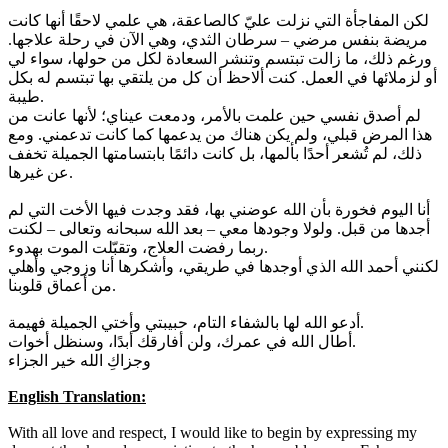
لكن المفاجأة التي نزلت عليّ كالصاعقة، هي علمي لاحقًا أنها كانت
مريضة بنفس مرضي – سرطان الثدي، وهي الآن في رحلة علاجها.
ورغم ذلك، ما زالت تبتسم وتنشر السعادة لكل من حولها، سواء لي
أو لزملائها في العمل. كنت ألاحظ أن كل من يلتقي بها تبتسم له بكل
طيبة.
لم أصدق نفسي حين علمت بالأمر، ودمعت عيناي؛ لأنها عانت من
هذا المرض قبلي، ولم يكن هناك من يدعمها كما كانت تدعمني. ومع
ذلك، لم تُشعر أحدًا بألمها، بل كانت دائمًا بابتسامتها الجميلة تخفف
عن غيرها.
أنا اليوم فخورة بأن الله عوضني بها، فقد وجدت فيها الأخت التي لم
أجدها من قبل. ولولا وجودها معي – بعد الله سبحانه وتعالى – لكنت
ربما رفضت العلاج، وتقبّلت الموت بهدوء.
لكنني أحمد الله الذي أوجدها في طريقي، وأشكرها أنا وزوجي وأهلي
من أعماق قلوبنا.
أدعو الله لها بالشفاء التام، حبيبتي وأختي الجميلة فهيمة.
أطال الله في عمرك، ولن أفارقك أبدًا، وسنظل أخوات.
وجزاكِ الله خير الجزاء
English Translation:
With all love and respect, I would like to begin by expressing my