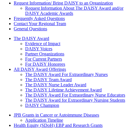
Request Information/ Bring DAISY to an Organization
Request Information About The DAISY Award and/or
DAISY Academic Awards
Frequently Asked Questions
Contact Your Regional Team
General Questions
The Daisy Award
The DAISY Award
Evidence of Impact
DAISY Voices
Partner Organizations
For Current Partners
For DAISY Honorees
All DAISY Award Offerings
The DAISY Award For Extraordinary Nurses
The DAISY Team Award
The DAISY Nurse Leader Award
The DAISY Lifetime Achievement Award
The DAISY Award For Extraordinary Nurse Educators
The DAISY Award for Extraordinary Nursing Students
DAISY Champion
Grants Menu
JPB Grants in Cancer or Autoimmune Diseases
Application Timeline
Health Equity (SDoH) EBP and Research Grants