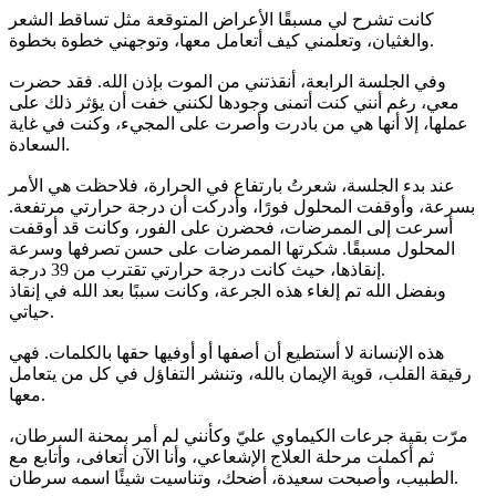
كانت تشرح لي مسبقًا الأعراض المتوقعة مثل تساقط الشعر
والغثيان، وتعلمني كيف أتعامل معها، وتوجهني خطوة بخطوة.
وفي الجلسة الرابعة، أنقذتني من الموت بإذن الله. فقد حضرت
معي، رغم أنني كنت أتمنى وجودها لكنني خفت أن يؤثر ذلك على
عملها، إلا أنها هي من بادرت وأصرت على المجيء، وكنت في غاية
السعادة.
عند بدء الجلسة، شعرتُ بارتفاع في الحرارة، فلاحظت هي الأمر
بسرعة، وأوقفت المحلول فورًا، وأدركت أن درجة حرارتي مرتفعة.
أسرعت إلى الممرضات، فحضرن على الفور، وكانت قد أوقفت
المحلول مسبقًا. شكرتها الممرضات على حسن تصرفها وسرعة
إنقاذها، حيث كانت درجة حرارتي تقترب من 39 درجة.
وبفضل الله تم إلغاء هذه الجرعة، وكانت سببًا بعد الله في إنقاذ
حياتي.
هذه الإنسانة لا أستطيع أن أصفها أو أوفيها حقها بالكلمات. فهي
رقيقة القلب، قوية الإيمان بالله، وتنشر التفاؤل في كل من يتعامل
معها.
مرّت بقية جرعات الكيماوي عليّ وكأنني لم أمر بمحنة السرطان،
ثم أكملت مرحلة العلاج الإشعاعي، وأنا الآن أتعافى، وأتابع مع
الطبيب، وأصبحت سعيدة، أضحك، وتناسيت شيئًا اسمه سرطان.