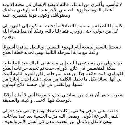
لا تيأسي، وأكثري من الدعاء، فالله لا يضع الإنسان في محنة إلا وقد
أعطاه القوة لتجاوزها. احتسبي الأجر عند الله، وارفعي مناعتك
ومعنوياتك، وكوني قوية لتنتصري عليه
بكلماتها اللطيفة وابتسامتها الصادقة، أدخلت السكينة إلى قلبي وإلى
كل من حولي، حتى زوجي. فتفاءلنا بالله، وتيقّنا أن هذا قضاء الله
وقدره.
نصحتنا بالسفر لبضعة أيام للهدوء النفسي، وبالفعل سافرنا أسبوعًا
وعدنا مع بداية المرحلة الثانية، وهي تحديد خطة العلاج
تم تحويلي من مستشفى الليث إلى مستشفى الملك عبدالله الطبية
بمكة المتخصص في علاج الأورام، حيث تم تحديد جرعات العلاج
الكيماوي. كنت خائفة جدًا من هذه المرحلة، ولكن للمرة الثانية أثبتت
لي أنها إنسانة بكل ما تحمله الكلمة من معنى؛ فقد أخذت إجازة من
عملها، ورافقتني في أول جلسة علاج كيماوي
شعرت حينها أن هناك من يساندني بحق، خصوصًا أنني لا أملك أولادًا،
فوجدتُ فيها الأخت، والابنة، والصديقة.
خففت عني خوفي وقلقي، وكانت تضحك وتمزح معي عند دخولي
لتلقي الجرعة الأولى. وبفضل الله مرّت الجلسة بعد عدة ساعات،
وهي لا تكل ولا تمل من الحديث معي كي أنسى الألم والخوف.